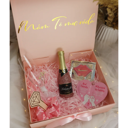
A
J
Í
T
?
HLEDAT
D
O
P
O
R
U
Č
U