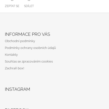
ZEPTAT SE
SDÍLET
Z
Á
INFORMACE PRO VÁS
P
Obchodní podmínky
A
Podmínky ochrany osobních údajů
T
Kontakty
Í
Souhlas se zpracováním cookies
Zachraň box!
INSTAGRAM