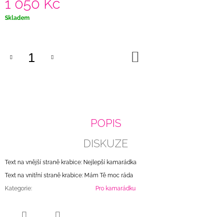
1 050 Kč
Měrná
Skladem
cena:
DO
KOŠÍKU
POPIS
DISKUZE
Text na vnější straně krabice: Nejlepší kamarádka
Text na vnitřní straně krabice: Mám Tě moc ráda
Kategorie
:
Pro kamarádku